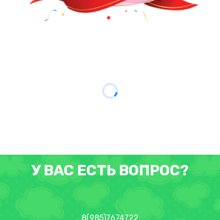
У ВАС ЕСТЬ ВОПРОС?
8(985)7674722